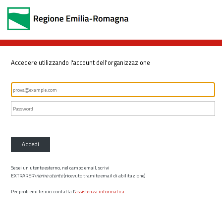
Accedere utilizzando l'account dell'organizzazione
Accedi
Se sei un utente esterno, nel campo email, scrivi
EXTRARER\
nome utente
(ricevuto tramite email di abilitazione)
Per problemi tecnici contatta l’
assistenza informatica
.