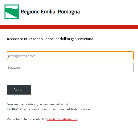
Accedere utilizzando l'account dell'organizzazione
Accedi
Se sei un utente esterno, nel campo email, scrivi
EXTRARER\
nome utente
(ricevuto tramite email di abilitazione)
Per problemi tecnici contatta l’
assistenza informatica
.