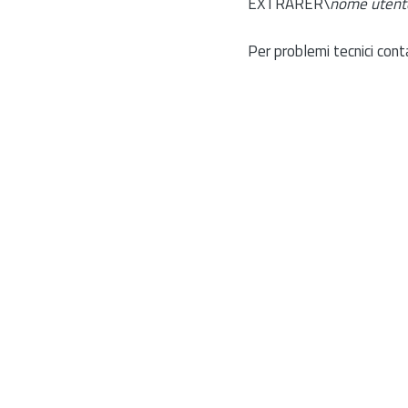
EXTRARER\
nome utent
Per problemi tecnici cont