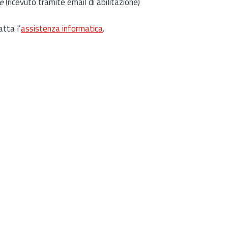
e
(ricevuto tramite email di abilitazione)
atta l’
assistenza informatica
.