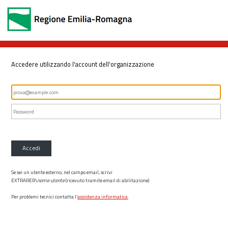
Accedere utilizzando l'account dell'organizzazione
Accedi
Se sei un utente esterno, nel campo email, scrivi
EXTRARER\
nome utente
(ricevuto tramite email di abilitazione)
Per problemi tecnici contatta l’
assistenza informatica
.