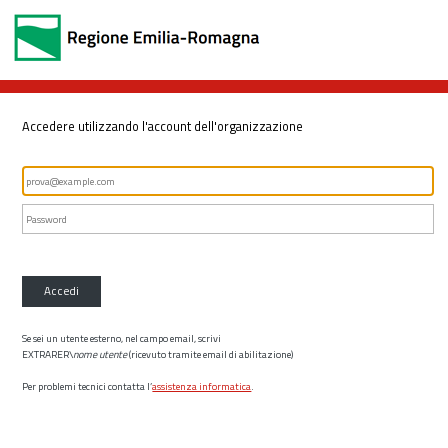
Accedere utilizzando l'account dell'organizzazione
Accedi
Se sei un utente esterno, nel campo email, scrivi
EXTRARER\
nome utente
(ricevuto tramite email di abilitazione)
Per problemi tecnici contatta l’
assistenza informatica
.