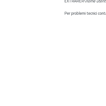
EXTRARER\
nome utent
Per problemi tecnici cont