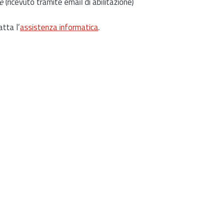
e
(ricevuto tramite email di abilitazione)
atta l’
assistenza informatica
.