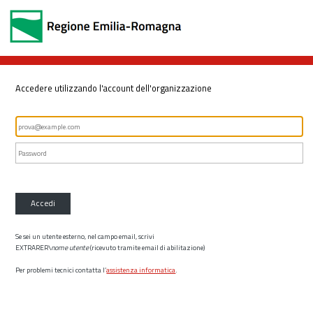
Accedere utilizzando l'account dell'organizzazione
Accedi
Se sei un utente esterno, nel campo email, scrivi
EXTRARER\
nome utente
(ricevuto tramite email di abilitazione)
Per problemi tecnici contatta l’
assistenza informatica
.