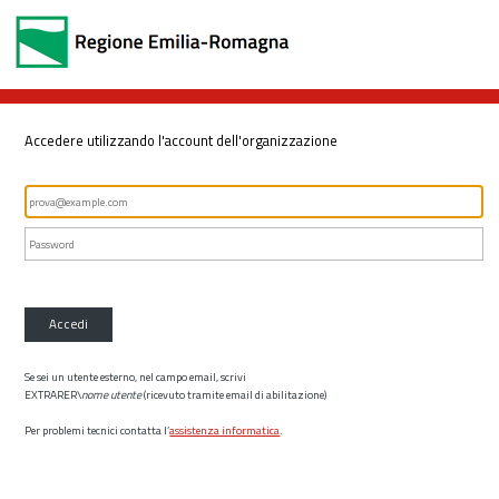
Accedere utilizzando l'account dell'organizzazione
Accedi
Se sei un utente esterno, nel campo email, scrivi
EXTRARER\
nome utente
(ricevuto tramite email di abilitazione)
Per problemi tecnici contatta l’
assistenza informatica
.