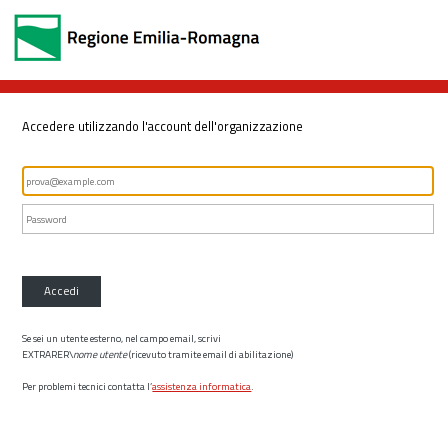
Accedere utilizzando l'account dell'organizzazione
Accedi
Se sei un utente esterno, nel campo email, scrivi
EXTRARER\
nome utente
(ricevuto tramite email di abilitazione)
Per problemi tecnici contatta l’
assistenza informatica
.