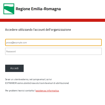
Accedere utilizzando l'account dell'organizzazione
Accedi
Se sei un utente esterno, nel campo email, scrivi
EXTRARER\
nome utente
(ricevuto tramite email di abilitazione)
Per problemi tecnici contatta l’
assistenza informatica
.