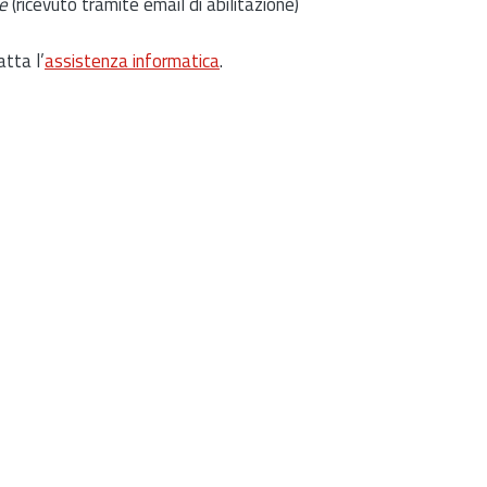
e
(ricevuto tramite email di abilitazione)
atta l’
assistenza informatica
.