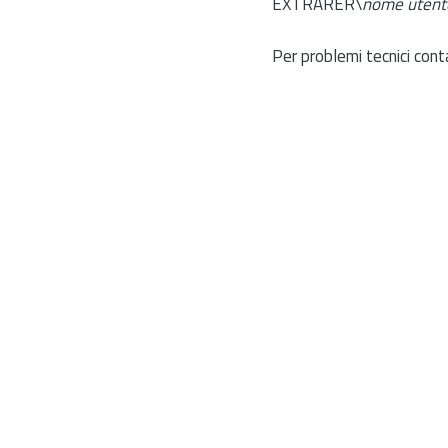
EXTRARER\
nome utent
Per problemi tecnici cont