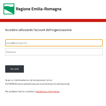
Accedere utilizzando l'account dell'organizzazione
Accedi
Se sei un utente esterno, nel campo email, scrivi
EXTRARER\
nome utente
(ricevuto tramite email di abilitazione)
Per problemi tecnici contatta l’
assistenza informatica
.