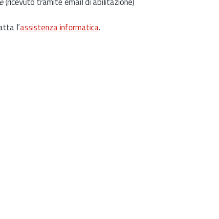
e
(ricevuto tramite email di abilitazione)
atta l’
assistenza informatica
.