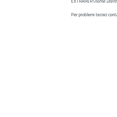
EXTRARER\
nome utent
Per problemi tecnici cont