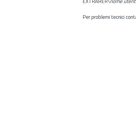
EXTRARER\
nome utent
Per problemi tecnici cont