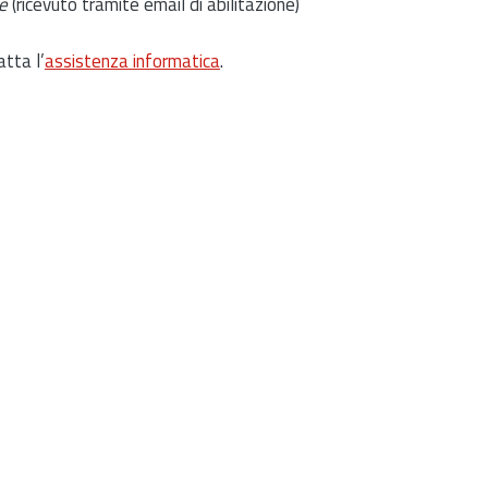
e
(ricevuto tramite email di abilitazione)
atta l’
assistenza informatica
.