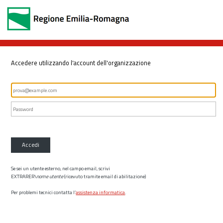
Accedere utilizzando l'account dell'organizzazione
Accedi
Se sei un utente esterno, nel campo email, scrivi
EXTRARER\
nome utente
(ricevuto tramite email di abilitazione)
Per problemi tecnici contatta l’
assistenza informatica
.