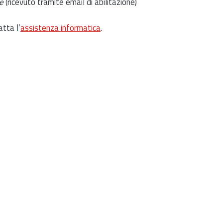
e
(ricevuto tramite email di abilitazione)
atta l’
assistenza informatica
.