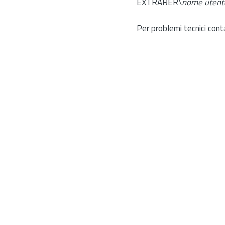
EXTRARER\
nome utent
Per problemi tecnici cont