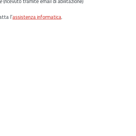
e
(ricevuto tramite email di abilitazione)
atta l’
assistenza informatica
.