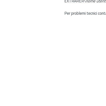
EXTRARER\
nome utent
Per problemi tecnici cont