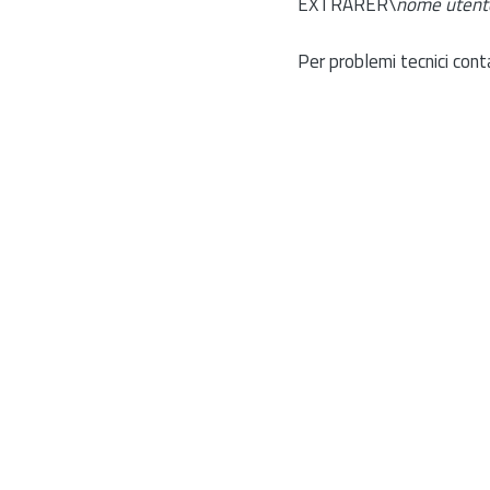
EXTRARER\
nome utent
Per problemi tecnici cont