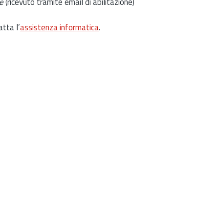
e
(ricevuto tramite email di abilitazione)
atta l’
assistenza informatica
.