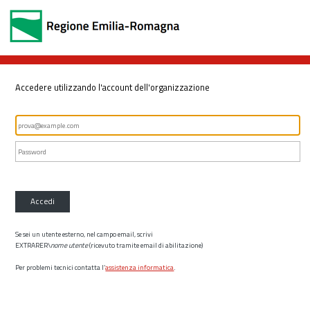
Accedere utilizzando l'account dell'organizzazione
Accedi
Se sei un utente esterno, nel campo email, scrivi
EXTRARER\
nome utente
(ricevuto tramite email di abilitazione)
Per problemi tecnici contatta l’
assistenza informatica
.