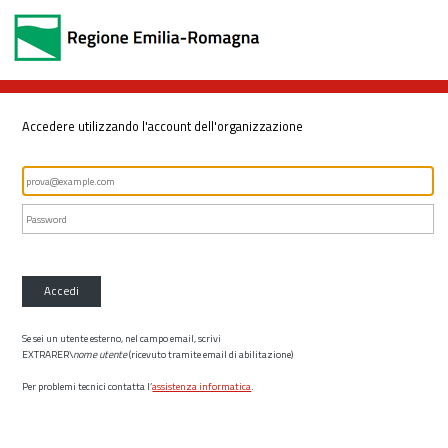
Accedere utilizzando l'account dell'organizzazione
Accedi
Se sei un utente esterno, nel campo email, scrivi
EXTRARER\
nome utente
(ricevuto tramite email di abilitazione)
Per problemi tecnici contatta l’
assistenza informatica
.