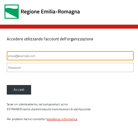
Accedere utilizzando l'account dell'organizzazione
Accedi
Se sei un utente esterno, nel campo email, scrivi
EXTRARER\
nome utente
(ricevuto tramite email di abilitazione)
Per problemi tecnici contatta l’
assistenza informatica
.