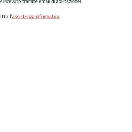
e
(ricevuto tramite email di abilitazione)
atta l’
assistenza informatica
.