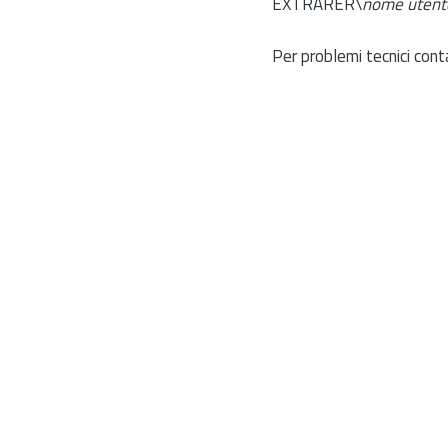
EXTRARER\
nome utent
Per problemi tecnici cont