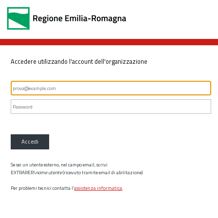
Accedere utilizzando l'account dell'organizzazione
Accedi
Se sei un utente esterno, nel campo email, scrivi
EXTRARER\
nome utente
(ricevuto tramite email di abilitazione)
Per problemi tecnici contatta l’
assistenza informatica
.