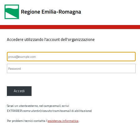
Accedere utilizzando l'account dell'organizzazione
Accedi
Se sei un utente esterno, nel campo email, scrivi
EXTRARER\
nome utente
(ricevuto tramite email di abilitazione)
Per problemi tecnici contatta l’
assistenza informatica
.