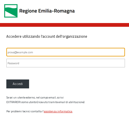
Accedere utilizzando l'account dell'organizzazione
Accedi
Se sei un utente esterno, nel campo email, scrivi
EXTRARER\
nome utente
(ricevuto tramite email di abilitazione)
Per problemi tecnici contatta l’
assistenza informatica
.