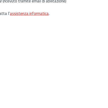
e
(ricevuto tramite email di abilitazione)
atta l’
assistenza informatica
.