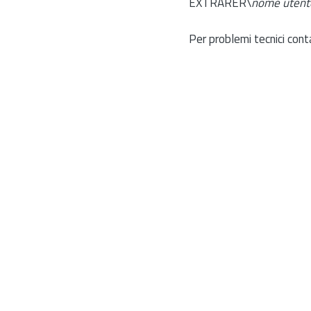
EXTRARER\
nome utent
Per problemi tecnici cont