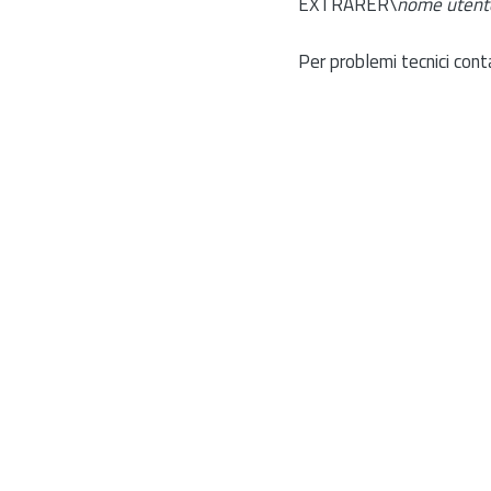
EXTRARER\
nome utent
Per problemi tecnici cont