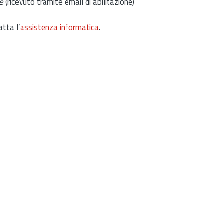
e
(ricevuto tramite email di abilitazione)
atta l’
assistenza informatica
.