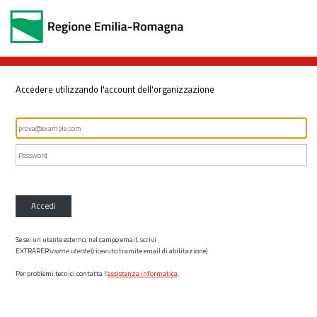
Accedere utilizzando l'account dell'organizzazione
Accedi
Se sei un utente esterno, nel campo email, scrivi
EXTRARER\
nome utente
(ricevuto tramite email di abilitazione)
Per problemi tecnici contatta l’
assistenza informatica
.