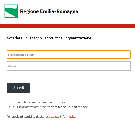
Accedere utilizzando l'account dell'organizzazione
Accedi
Se sei un utente esterno, nel campo email, scrivi
EXTRARER\
nome utente
(ricevuto tramite email di abilitazione)
Per problemi tecnici contatta l’
assistenza informatica
.