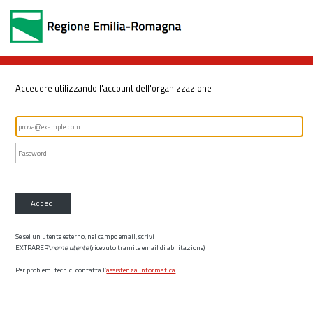
Accedere utilizzando l'account dell'organizzazione
Accedi
Se sei un utente esterno, nel campo email, scrivi
EXTRARER\
nome utente
(ricevuto tramite email di abilitazione)
Per problemi tecnici contatta l’
assistenza informatica
.