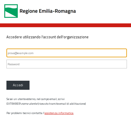
Accedere utilizzando l'account dell'organizzazione
Accedi
Se sei un utente esterno, nel campo email, scrivi
EXTRARER\
nome utente
(ricevuto tramite email di abilitazione)
Per problemi tecnici contatta l’
assistenza informatica
.