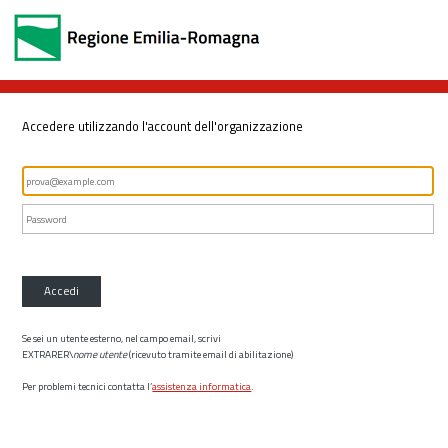
Accedere utilizzando l'account dell'organizzazione
Accedi
Se sei un utente esterno, nel campo email, scrivi
EXTRARER\
nome utente
(ricevuto tramite email di abilitazione)
Per problemi tecnici contatta l’
assistenza informatica
.