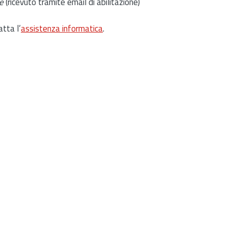
e
(ricevuto tramite email di abilitazione)
atta l’
assistenza informatica
.