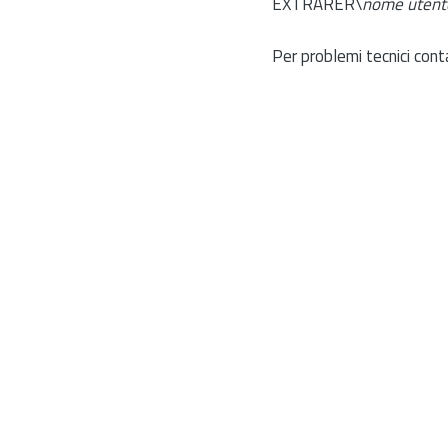
EXTRARER\
nome utent
Per problemi tecnici cont