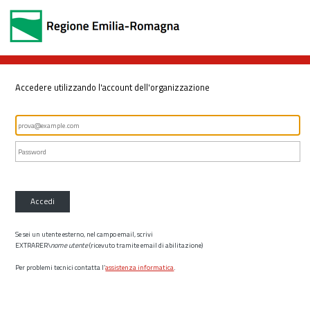
Accedere utilizzando l'account dell'organizzazione
Accedi
Se sei un utente esterno, nel campo email, scrivi
EXTRARER\
nome utente
(ricevuto tramite email di abilitazione)
Per problemi tecnici contatta l’
assistenza informatica
.