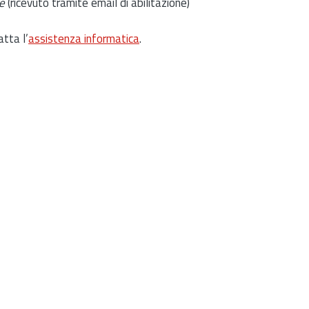
e
(ricevuto tramite email di abilitazione)
atta l’
assistenza informatica
.