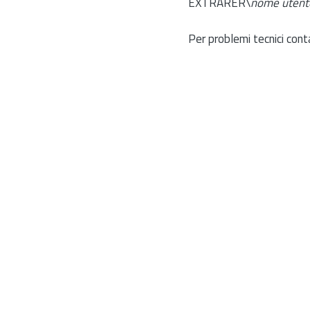
EXTRARER\
nome utent
Per problemi tecnici cont