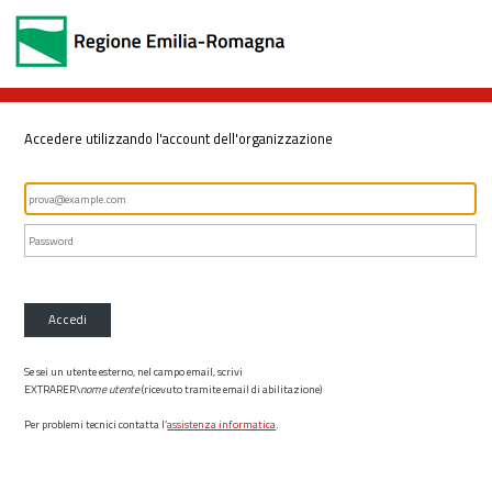
Accedere utilizzando l'account dell'organizzazione
Accedi
Se sei un utente esterno, nel campo email, scrivi
EXTRARER\
nome utente
(ricevuto tramite email di abilitazione)
Per problemi tecnici contatta l’
assistenza informatica
.