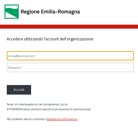
Accedere utilizzando l'account dell'organizzazione
Accedi
Se sei un utente esterno, nel campo email, scrivi
EXTRARER\
nome utente
(ricevuto tramite email di abilitazione)
Per problemi tecnici contatta l’
assistenza informatica
.