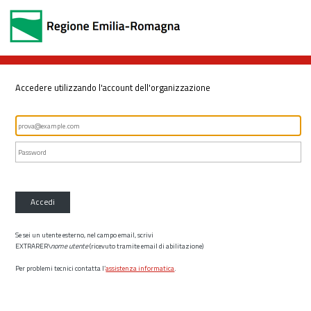
Accedere utilizzando l'account dell'organizzazione
Accedi
Se sei un utente esterno, nel campo email, scrivi
EXTRARER\
nome utente
(ricevuto tramite email di abilitazione)
Per problemi tecnici contatta l’
assistenza informatica
.