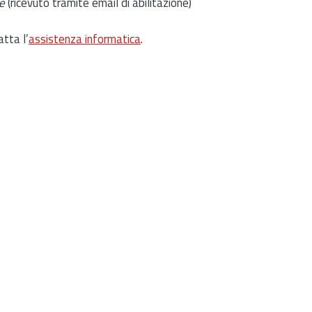
e
(ricevuto tramite email di abilitazione)
atta l’
assistenza informatica
.