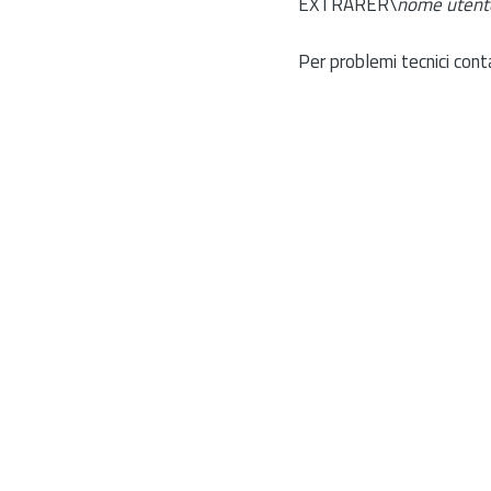
EXTRARER\
nome utent
Per problemi tecnici cont