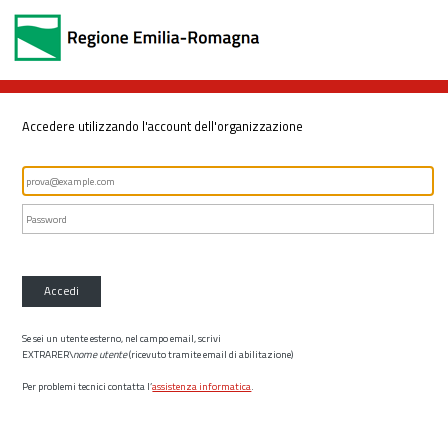
Accedere utilizzando l'account dell'organizzazione
Accedi
Se sei un utente esterno, nel campo email, scrivi
EXTRARER\
nome utente
(ricevuto tramite email di abilitazione)
Per problemi tecnici contatta l’
assistenza informatica
.