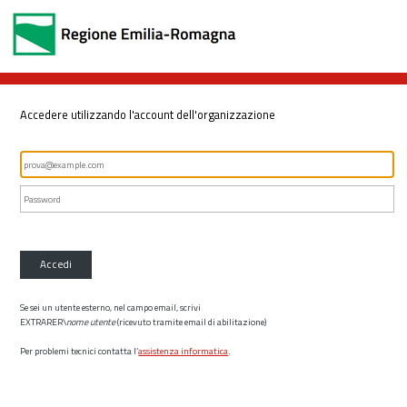
Accedere utilizzando l'account dell'organizzazione
Accedi
Se sei un utente esterno, nel campo email, scrivi
EXTRARER\
nome utente
(ricevuto tramite email di abilitazione)
Per problemi tecnici contatta l’
assistenza informatica
.