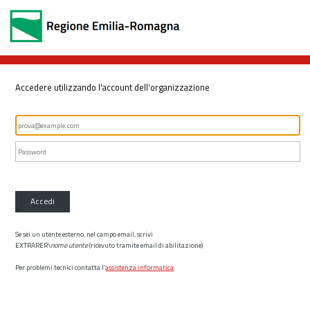
Accedere utilizzando l'account dell'organizzazione
Accedi
Se sei un utente esterno, nel campo email, scrivi
EXTRARER\
nome utente
(ricevuto tramite email di abilitazione)
Per problemi tecnici contatta l’
assistenza informatica
.