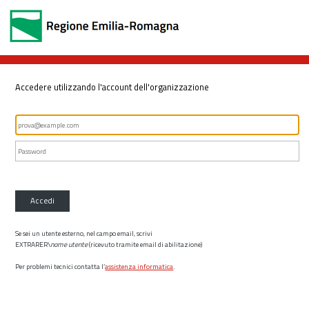
Accedere utilizzando l'account dell'organizzazione
Accedi
Se sei un utente esterno, nel campo email, scrivi
EXTRARER\
nome utente
(ricevuto tramite email di abilitazione)
Per problemi tecnici contatta l’
assistenza informatica
.