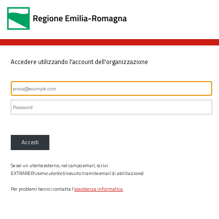
Accedere utilizzando l'account dell'organizzazione
Accedi
Se sei un utente esterno, nel campo email, scrivi
EXTRARER\
nome utente
(ricevuto tramite email di abilitazione)
Per problemi tecnici contatta l’
assistenza informatica
.