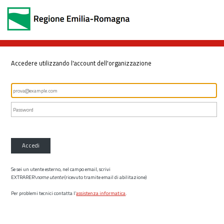
Accedere utilizzando l'account dell'organizzazione
Accedi
Se sei un utente esterno, nel campo email, scrivi
EXTRARER\
nome utente
(ricevuto tramite email di abilitazione)
Per problemi tecnici contatta l’
assistenza informatica
.