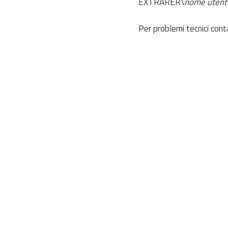
EXTRARER\
nome utent
Per problemi tecnici cont