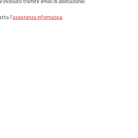
e
(ricevuto tramite email di abilitazione)
atta l’
assistenza informatica
.