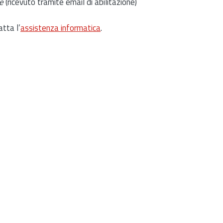
e
(ricevuto tramite email di abilitazione)
atta l’
assistenza informatica
.