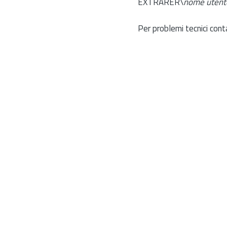
EXTRARER\
nome utent
Per problemi tecnici cont