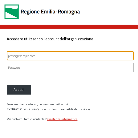
Accedere utilizzando l'account dell'organizzazione
Accedi
Se sei un utente esterno, nel campo email, scrivi
EXTRARER\
nome utente
(ricevuto tramite email di abilitazione)
Per problemi tecnici contatta l’
assistenza informatica
.