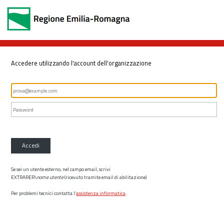
Accedere utilizzando l'account dell'organizzazione
Accedi
Se sei un utente esterno, nel campo email, scrivi
EXTRARER\
nome utente
(ricevuto tramite email di abilitazione)
Per problemi tecnici contatta l’
assistenza informatica
.