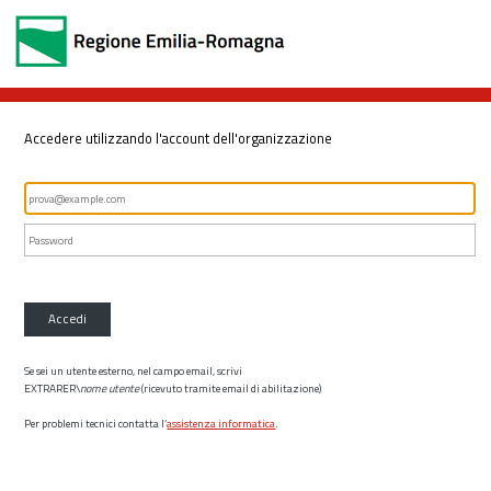
Accedere utilizzando l'account dell'organizzazione
Accedi
Se sei un utente esterno, nel campo email, scrivi
EXTRARER\
nome utente
(ricevuto tramite email di abilitazione)
Per problemi tecnici contatta l’
assistenza informatica
.